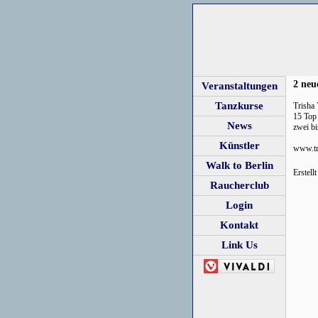
2 neu
Veranstaltungen
Tanzkurse
Trisha
15 Top 
News
zwei bi
Künstler
www.tr
Walk to Berlin
Erstel
Raucherclub
Login
Kontakt
Link Us