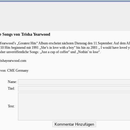
e Songs von Trisha Yearwood
 Yearwood’s „Greatest Hits“ Album erscheint nächsten Dienstag den 11.September. Auf dem A
10 Hits beginnend mit 1991 „She’s in love with a boy“ bis hin zu 2001 „ I would have loved
sher unveröffentliche Songs: „Just a cup of coffee“ und „Nothin’ to lose“.
ishayearwood.com
lt von: CME Germany
Name:
Titel:
Text: