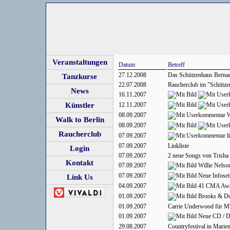
Veranstaltungen
Datum
Betreff
27.12.2008
Das Schützenhaus Bernau
Tanzkurse
22.07.2008
Raucherclub im "Schütze
News
16.11.2007
Künstler
12.11.2007
08.09.2007
W
Walk to Berlin
08.09.2007
Raucherclub
07.09.2007
l
07.09.2007
Linkliste
Login
07.09.2007
2 neue Songs von Trish
Kontakt
07.09.2007
Willie Nelso
07.09.2007
Neue Infosei
Link Us
04.09.2007
41 CMA Awa
01.09.2007
Brooks & Du
01.09.2007
Carrie Underwood für M
01.09.2007
Neue CD / 
29.08.2007
Countryfestival in Marien